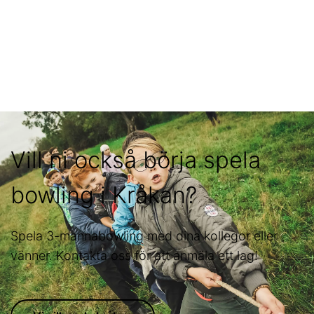
Vill ni också börja spela
bowling i Kråkan?
Spela 3-mannabowling med dina kollegor eller
vänner. Kontakta oss för att anmäla ett lag!